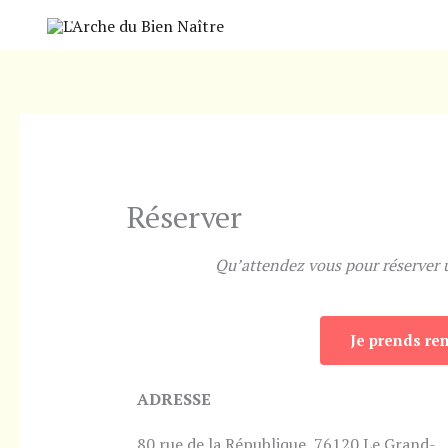
Aller
au
contenu
Réserver
Qu’attendez vous pour réserver 
Je prends re
ADRESSE
80 rue de la République, 76120 Le Grand-